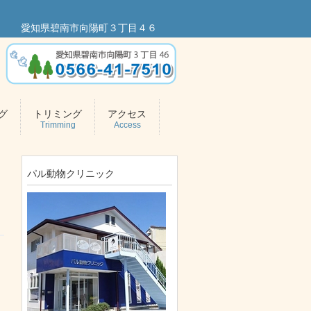
愛知県碧南市向陽町３丁目４６
グ
トリミング
アクセス
Trimming
Access
パル動物クリニック