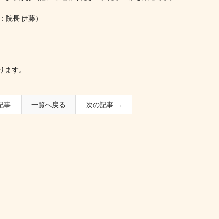
：院長 伊藤）
ります。
記事
一覧へ戻る
次の記事 →