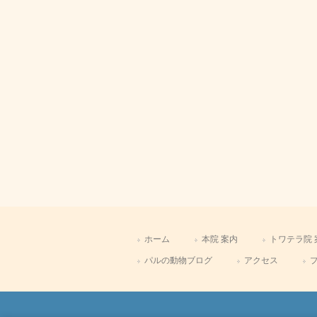
ホーム
本院 案内
トワテラ院 
パルの動物ブログ
アクセス