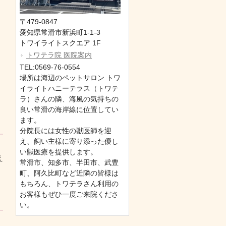
〒479-0847
愛知県常滑市新浜町1-1-3
トワイライトスクエア 1F
トワテラ院 医院案内
TEL:0569-76-0554
場所は海辺のペットサロン トワ
イライトハニーテラス（トワテ
ラ）さんの隣、海風の気持ちの
良い常滑の海岸線に位置してい
ます。
分院長には女性の獣医師を迎
え、飼い主様に寄り添った優し
い獣医療を提供します。
え
常滑市、知多市、半田市、武豊
町、阿久比町など近隣の皆様は
もちろん、トワテラさん利用の
お客様もぜひ一度ご来院くださ
い。