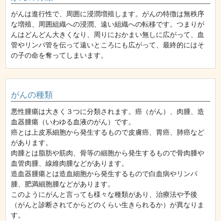
がんは進行性で、周囲に浸潤増殖します。がんの特徴は無秩序
な増殖、周囲組織への浸潤、遠い組織への転移です。つまりが
んはどんどん大きくなり、周りにおかまい無しに広がって、血
管やリンパ管を伝って遠いところにも広がって、最終的にはそ
の子の命を奪ってしまいます。
がんの種類
悪性腫瘍は大きく３つに分類されます。癌（がん）、肉腫、造
血器腫瘍（いわゆる血液のがん）です。
癌とは上皮系細胞から発生するもので皮膚癌、胃癌、肺癌など
があります。
肉腫とは脂肪や筋肉、骨等の細胞から発生するもので骨肉腫や
血管肉腫、線維肉腫などがあります。
造血器腫瘍とは造血細胞から発生するもので白血病やリンパ
腫、肥満細胞腫などがあります。
このようにがんと言っても様々な種類があり、治療法や予後
（がんと診断されてからどのくらい生きられるか）が異なりま
す。