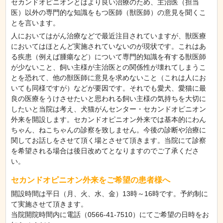
セカンドオピニオンとはより良い治療のため、主治医（担当
医）以外の専門的な知識をもつ医師（獣医師）の意見を聞くこ
とを言います。
人においてはがん治療などで最近注目されていますが、獣医療
においてはほとんど実施されていないのが現状です。これはあ
る疾患（例えば腫瘍など）について専門的知識を有する獣医師
が少ないこと、飼い主様が主治医との関係性が壊れてしまうこ
とを恐れて、他の獣医師に意見を求めないこと（これは人にお
いても同様ですが）などが要因です。それでも愛犬、愛猫に最
良の医療をうけさせたいと思われる飼い主様の気持ちを大切に
したいと当院は考え、犬猫がんセンター・セカンドオピニオン
外来を開設します。セカンドオピニオン外来では基本的にわん
ちゃん、ねこちゃんの診察を致しません。今後の診断や治療に
関してお話しをさせて頂く場とさせて頂きます。当院にて診察
を希望される場合は後日改めてとなりますのでご了承くださ
い。
セカンドオピニオン外来をご希望の患者様へ
開設時間は平日（月、火、水、金）13時～16時です。予約制に
て実施させて頂きます。
当院開院時間内に電話（0566-41-7510）にてご希望の日時をお