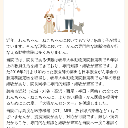
近年、わんちゃん、ねこちゃんにおいても“がん”を患う子が増え
ています。そんな現状において、がんの専門的な診断治療が行
なえる動物病院は多くありません。
当院では、院長である伊藤は岐阜大学動物病院腫瘍科で５年以
上の教員生活を経てきており、専門知識・経験が豊富です。ま
た2016年2月より加わった獣医師の藤田も日本獣医がん学会の
腫瘍科認定医を取得し、岐阜大学動物病院腫瘍科でも2年の勤務
経験があり、院長同様に専門的知識・経験が豊富です。
碧南市近郊（安城・刈谷・高浜・西尾・半田・岡崎）の全ての
わんちゃん・ねこちゃんに、より良い腫瘍・がん医療を提供す
るためにこの度、『犬猫がんセンター』を併設しました。
当院には高度な医療機器（CT、MRI、放射線治療器など）はご
ざいませんが、提携病院があり、対応が可能です。難しい病気
だからこそ、専門的な知識と経験が豊富な当院へ一度ご相談く